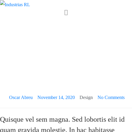
Lorem ipsum
dolor sit amet,
consectetur
adipiscing
Oscar Abreu
November 14, 2020
Design
No Comments
Quisque vel sem magna. Sed lobortis elit id
quam gravida molestie. In hac habitasse