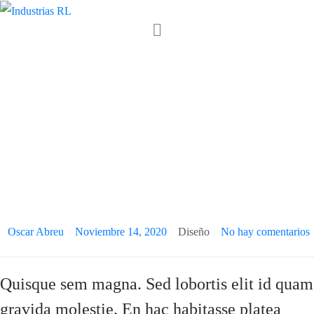
Lorem ipsum
dolor sit amet,
consectetur
adipiscing
Oscar Abreu
Noviembre 14, 2020
Diseño
No hay comentarios
Quisque sem magna. Sed lobortis elit id quam
gravida molestie. En hac habitasse platea