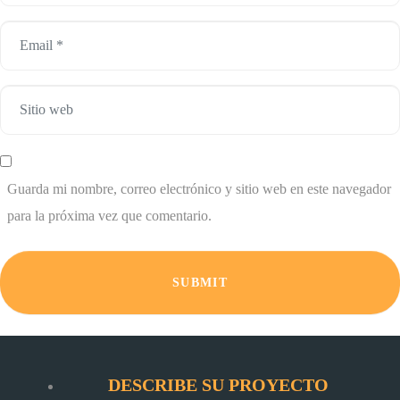
Email
*
Sitio
web
Guarda mi nombre, correo electrónico y sitio web en este navegador
para la próxima vez que comentario.
SUBMIT
DESCRIBE SU PROYECTO