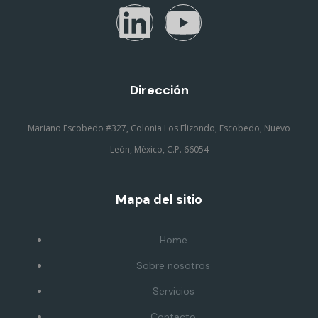
Dirección
Mariano Escobedo #327, Colonia Los Elizondo, Escobedo, Nuevo
León, México, C.P. 66054
Mapa del sitio
Home
Sobre nosotros
Servicios
Contacto