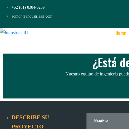
Control de calidad
+52 (81) 8384-0239
admon@industriasrl.com
Realizamos inspecciones y pruebas de calidad para aseg
Home
¿Está d
Nuestro equipo de ingeniería puede 
DESCRIBE SU
PROYECTO