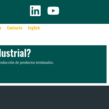
s del cliente.
s
Contacto
English
ustrial?
 producción de productos terminados.