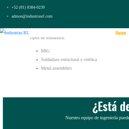
Soldadura
+52 (81) 8384-0239
admon@industriasrl.com
Nos unimos a componentes metálicos de acero o alumini
Home
Tipos de soldadura:
MIG
Soldadura estructural y estética
Metal assemblies
¿Está d
Nuestro equipo de ingeniería puede 